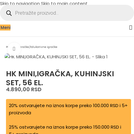
Skip to navigation
Skip to main content
Meni
Početna
/
Igračke
/
Edukativne igračke
Zumiraj sliku
HK MINI,IGRAČKA, KUHINJSKI
SET, 56 EL.
4.890,00
RSD
20% ostvarujete na iznos korpe preko 100.000 RSD i 5+
proizvoda
25% ostvarujete na iznos korpe preko 150.000 RSD i