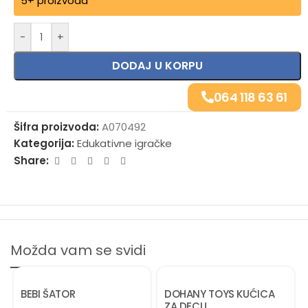
5+ proizvoda
Alternative:
-
+
DODAJ U KORPU
064 118 63 61
Šifra proizvoda:
A070492
Kategorija:
Edukativne igračke
Share:
Možda vam se svidi
BEBI ŠATOR
DOHANY TOYS KUĆICA
ZA DECU