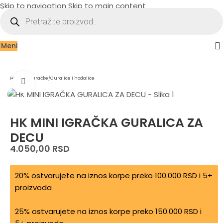
Skip to navigation
Skip to main content
Meni
Početna
/
Igračke
/
Guralice i hodalice
Zumiraj sliku
HK MINI IGRAČKA GURALICA ZA
DECU
4.050,00
RSD
20% ostvarujete na iznos korpe preko 100.000 RSD i 5+
proizvoda
25% ostvarujete na iznos korpe preko 150.000 RSD i