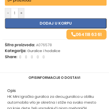
5+ proizvoda
-
+
DODAJ U KORPU
064 118 63 61
Šifra proizvoda:
A076578
Kategorija:
Guralice i hodalice
Share:
OPIS
INFORMACIJE O DOSTAVI
Opis
HK Mini igračka guralica za decu,guralica u obliku
automobila vrlo je okretna i stiže na svako mesto
na koje dete želi upravljajući njom mehanički.