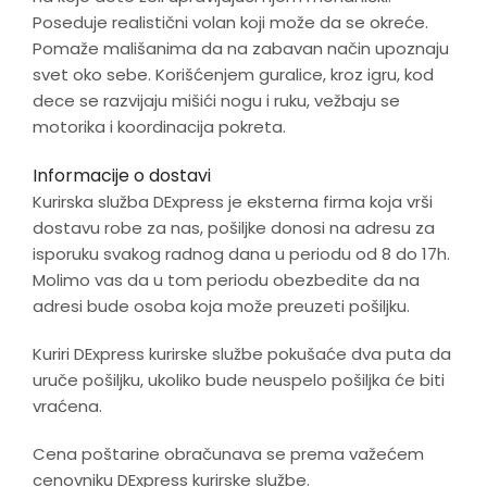
Poseduje realistični volan koji može da se okreće.
Pomaže mališanima da na zabavan način upoznaju
svet oko sebe. Korišćenjem guralice, kroz igru, kod
dece se razvijaju mišići nogu i ruku, vežbaju se
motorika i koordinacija pokreta.
Informacije o dostavi
Kurirska služba DExpress je eksterna firma koja vrši
dostavu robe za nas, pošiljke donosi na adresu za
isporuku svakog radnog dana u periodu od 8 do 17h.
Molimo vas da u tom periodu obezbedite da na
adresi bude osoba koja može preuzeti pošiljku.
Kuriri DExpress kurirske službe pokušaće dva puta da
uruče pošiljku, ukoliko bude neuspelo pošiljka će biti
vraćena.
Cena poštarine obračunava se prema važećem
cenovniku DExpress kurirske službe.