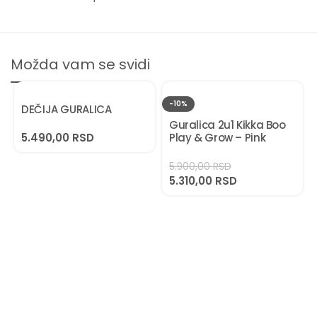
Možda vam se svidi
-10%
DEČIJA GURALICA
Guralica 2u1 Kikka Boo
5.490,00
RSD
Play & Grow – Pink
5.900,00
RSD
5.310,00
RSD