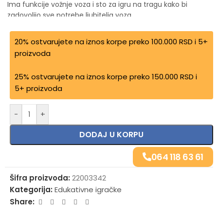
Ima funkcije vožnje voza i sto za igru na tragu kako bi
zadovoljio sve potrebe ljubitelja voza.
20% ostvarujete na iznos korpe preko 100.000 RSD i 5+
proizvoda
25% ostvarujete na iznos korpe preko 150.000 RSD i
5+ proizvoda
-
+
DODAJ U KORPU
064 118 63 61
Šifra proizvoda:
22003342
Kategorija:
Edukativne igračke
Share: