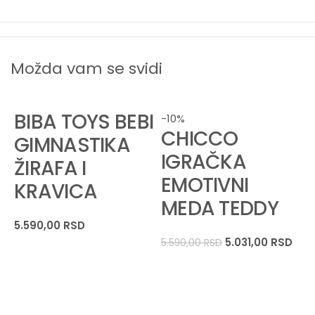
Možda vam se svidi
BIBA TOYS BEBI
-10%
CHICCO
GIMNASTIKA
IGRAČKA
ŽIRAFA I
EMOTIVNI
KRAVICA
MEDA TEDDY
5.590,00
RSD
-
5.031,00
RSD
5.590,00
RSD