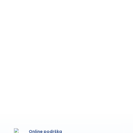
7
Online podrška