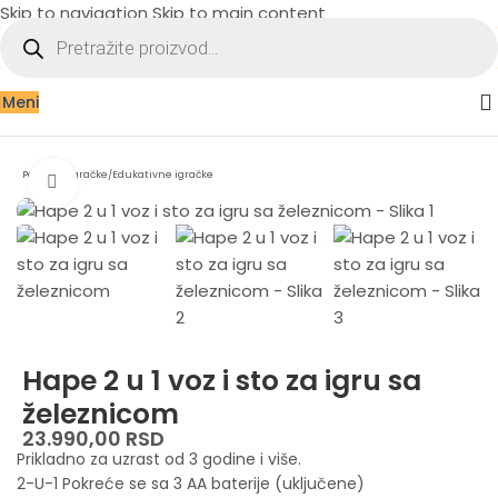
Skip to navigation
Skip to main content
Meni
Početna
/
Igračke
/
Edukativne igračke
Zumiraj sliku
Hape 2 u 1 voz i sto za igru sa
železnicom
23.990,00
RSD
Prikladno za uzrast od 3 godine i više.
2-U-1 Pokreće se sa 3 AA baterije (uključene)