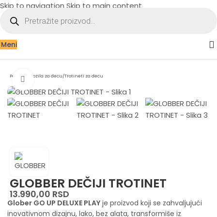
Skip to navigation
Skip to main content
Meni
Početna
/
Vozila za decu
/
Trotineti za decu
Zumiraj sliku
GLOBBER DEČIJI TROTINET
13.990,00
RSD
Glober GO UP DELUXE PLAY
je proizvod koji se zahvaljujući
inovativnom dizajnu, lako, bez alata, transformiše iz