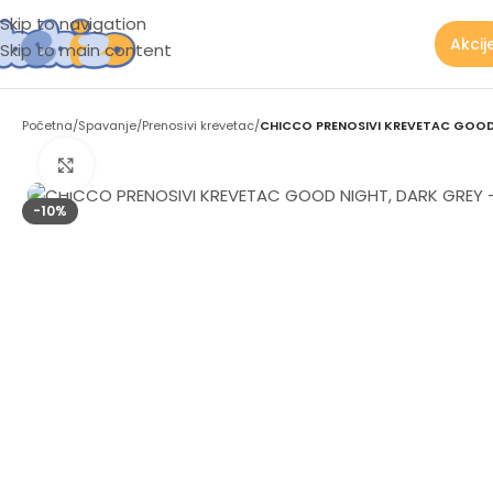
Skip to navigation
Akcij
Skip to main content
Početna
/
Spavanje
/
Prenosivi krevetac
/
CHICCO PRENOSIVI KREVETAC GOOD
Zumiraj sliku
-10%