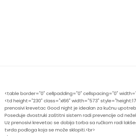
<table border="0" cellpadding="0" cellspacing="0" width="
<td height="230" class="xl66" width="573" style="height:1
prenosivi krevetac Good night je idealan za kućnu upotreb
Poseduje dvostruki zaštitni sistem radi prevencije od neže
Uz prenosivi krevetac se dobija torba sa ručkom radi lakše
tvrda podloga koja se može sklopiti.<br>