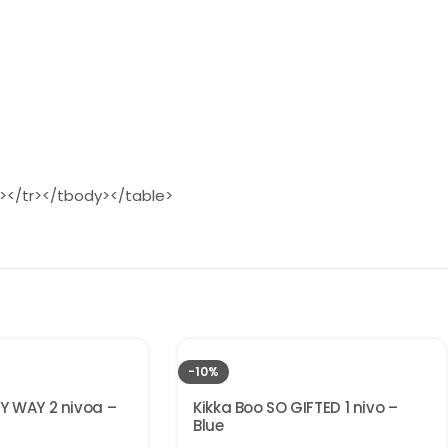
d></tr></tbody></table>
-10%
KY WAY 2 nivoa –
Kikka Boo SO GIFTED 1 nivo –
Blue