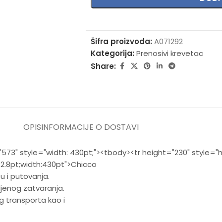
Šifra proizvoda:
A071292
Kategorija:
Prenosivi krevetac
Share:
OPIS
INFORMACIJE O DOSTAVI
573" style="width: 430pt;"><tbody><tr height="230" style="h
72.8pt;width:430pt">Chicco
u i putovanja.
ljenog zatvaranja.
g transporta kao i