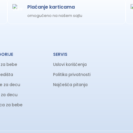
Plaćanje karticama
omogućeno na našem sajtu
GORIJE
SERVIS
a za bebe
Uslovi korišćenja
sedišta
Politika privatnosti
ke za decu
Najčešća pitanja
li za decu
ica za bebe