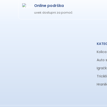
Online podrška
uvek dostupni za pomoć
KATE
Kolic
Auto 
Igrač
Tricik
Hranil