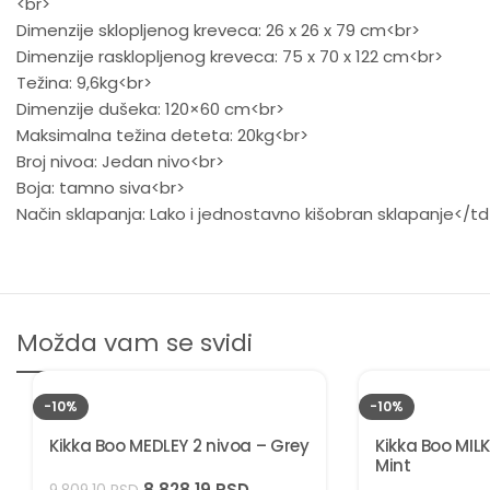
<br>
Dimenzije sklopljenog kreveca: 26 x 26 x 79 cm<br>
Dimenzije rasklopljenog kreveca: 75 x 70 x 122 cm<br>
Težina: 9,6kg<br>
Dimenzije dušeka: 120×60 cm<br>
Maksimalna težina deteta: 20kg<br>
Broj nivoa: Jedan nivo<br>
Boja: tamno siva<br>
Način sklapanja: Lako i jednostavno kišobran sklapanje</t
Možda vam se svidi
-10%
-10%
Kikka Boo MEDLEY 2 nivoa – Grey
Kikka Boo MIL
Mint
8.828,19
RSD