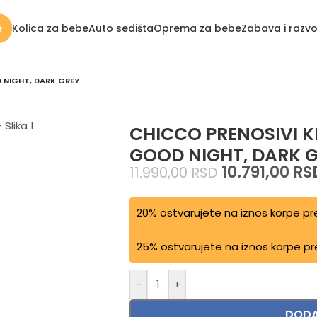
Kolica za bebe
Auto sedišta
Oprema za bebe
Zabava i razvo
e
 NIGHT, DARK GREY
CHICCO PRENOSIVI 
GOOD NIGHT, DARK 
10.791,00
RS
11.990,00
RSD
20% ostvarujete na iznos korpe pr
25% ostvarujete na iznos korpe pr
Alternative:
-
+
DODA