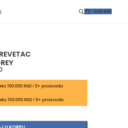
j
0,00
RSD
KREVETAC
GREY
D
eko 100.000 RSD i 5+ proizvoda
eko 150.000 RSD i 5+ proizvoda
J U KORPU