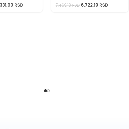
.331,90
RSD
6.722,19
RSD
7.469,10
RSD