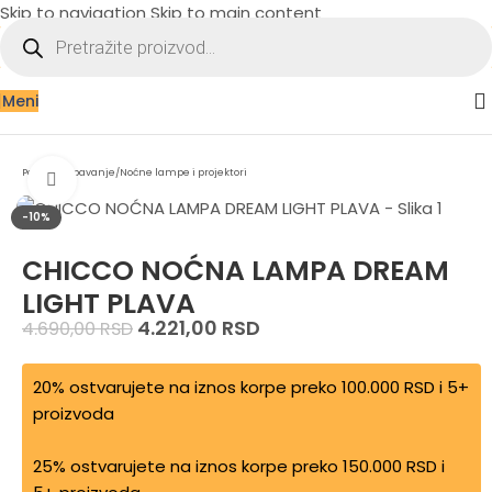
Skip to navigation
Skip to main content
Meni
Početna
/
Spavanje
/
Noćne lampe i projektori
Zumiraj sliku
-10%
CHICCO NOĆNA LAMPA DREAM
LIGHT PLAVA
4.221,00
RSD
4.690,00
RSD
20% ostvarujete na iznos korpe preko 100.000 RSD i 5+
proizvoda
25% ostvarujete na iznos korpe preko 150.000 RSD i