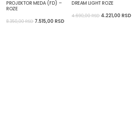
PROJEKTOR MEDA (FD) –
DREAM LIGHT ROZE
ROZE
4.221,00
RSD
4.690,00
RSD
7.515,00
RSD
8.350,00
RSD
C
2
6