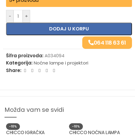
5+ proizvoda
-
+
DODAJ U KORPU
064 118 63 61
Šifra proizvoda:
A034094
Kategorija:
Noćne lampe i projektori
Share:
Možda vam se svidi
-10%
-10%
CHICCO IGRAČKA
CHICCO NOĆNA LAMPA