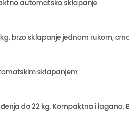
mpaktno automatsko sklapanje
Održavanje i garancija
Navlaka kolica se može održavati bri
 kg, brzo sklapanje jednom rukom, crn
deterdžentom, dok je metalne delove p
vlage kako bi se očuvala funkcionaln
standardnoj garanciji od 24 meseca ko
ispravnost konstrukcije.
automatskim sklapanjem
ođenja do 22 kg, Kompaktna i lagana, 