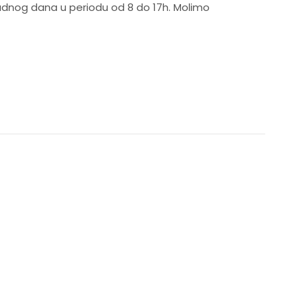
emenskim uslovima
 radnog dana u periodu od 8 do 17h. Molimo
vinu
mene pojaseve
CIJA
x 84 cm
 24 cm
inijumska šasija i visokokvalitetni