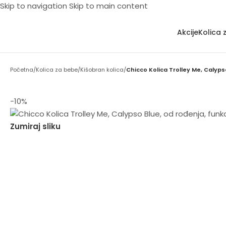
Skip to navigation
Skip to main content
Akcije
Kolica 
Početna
/
Kolica za bebe
/
Kišobran kolica
/
Chicco Kolica Trolley Me, Calyps
-10%
Zumiraj sliku