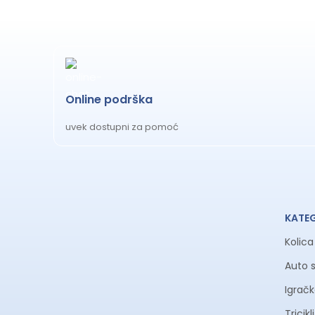
Online podrška
uvek dostupni za pomoć
KATE
Kolic
Auto 
Igrač
Tricik