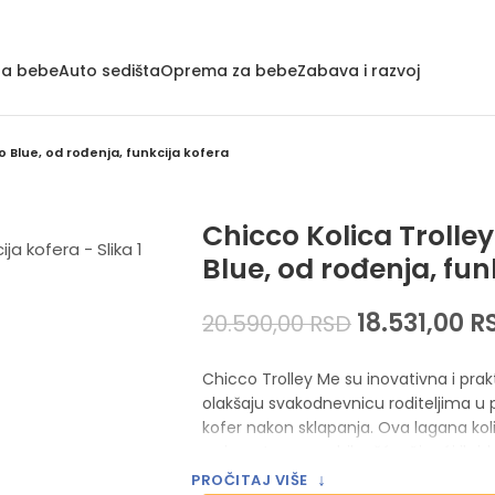
za bebe
Auto sedišta
Oprema za bebe
Zabava i razvoj
o Blue, od rođenja, funkcija kofera
Chicco Kolica Trolle
Blue, od rođenja, fun
18.531,00
R
20.590,00
RSD
Chicco Trolley Me su inovativna i pra
olakšaju svakodnevnicu roditeljima u 
kofer nakon sklapanja. Ova lagana ko
sa izuzetnom mobilnošću, čineći ih i
kupovinu i duga putovanja.
↓
PROČITAJ VIŠE