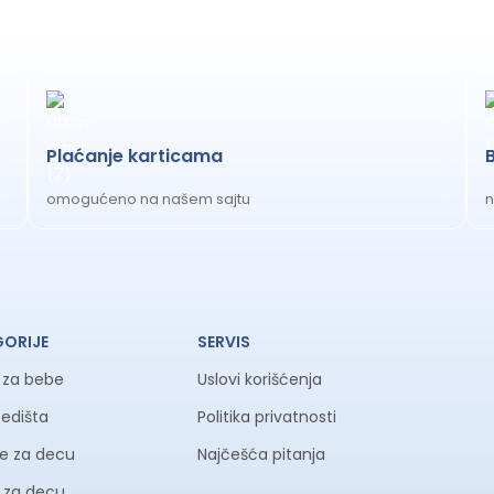
Plaćanje karticama
omogućeno na našem sajtu
n
GORIJE
SERVIS
a za bebe
Uslovi korišćenja
sedišta
Politika privatnosti
ke za decu
Najčešća pitanja
li za decu