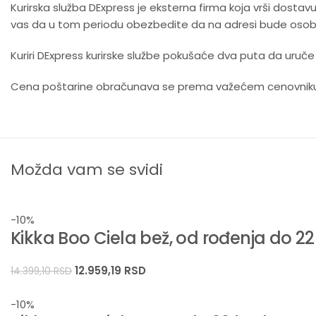
Kurirska služba DExpress je eksterna firma koja vrši dosta
vas da u tom periodu obezbedite da na adresi bude osoba
Kuriri DExpress kurirske službe pokušaće dva puta da uruče p
Cena poštarine obračunava se prema važećem cenovniku D
Možda vam se svidi
-10%
Kikka Boo Ciela bež, od rođenja do 2
12.959,19
RSD
14.399,10
RSD
-10%