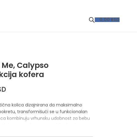
0,00
RSD
y Me, Calypso
kcija kofera
SD
ktična kolica dizajnirana da maksimalno
pokretu, transformišući se u funkcionalan
lica kombinuju vrhunsku udobnost za bebu
dealnim saputnikom za gradske šetnje,