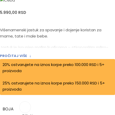
5.990,00
RSD
Višenamenski jastuk za spavanje i dojenje koristan za
mame, tate i male bebe.
Jastuk je ispunjen malim kuglicama – stiroporskim mikro-
kuglicama, koje se ?esto koriste u rehabilitacionim
↓
PROČITAJ VIŠE
jastucima.
20% ostvarujete na iznos korpe preko 100.000 RSD i 5+
proizvoda
25% ostvarujete na iznos korpe preko 150.000 RSD i 5+
proizvoda
BOJA