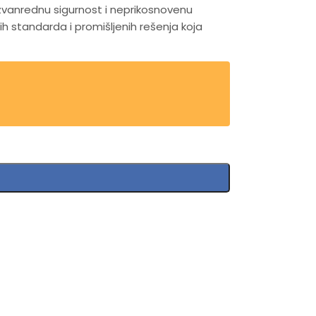
 izvanrednu sigurnost i neprikosnovenu
standarda i promišljenih rešenja koja
nariju. Sedište integriše jedinstvenu
, usmeravajući je dalje od vašeg deteta.