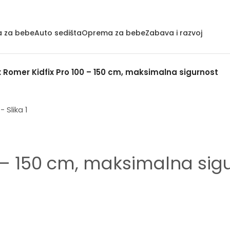
a za bebe
Auto sedišta
Oprema za bebe
Zabava i razvoj
x Romer Kidfix Pro 100 – 150 cm, maksimalna sigurnost
0 – 150 cm, maksimalna sig