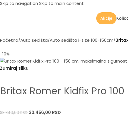
Skip to navigation
Skip to main content
Kolic
Akcije
Početna
/
Auto sedišta
/
Auto sedišta i-size 100-150cm
/
Brita
-10%
Zumiraj sliku
Britax Romer Kidfix Pro 10
30.456,00
RSD
33.840,00
RSD