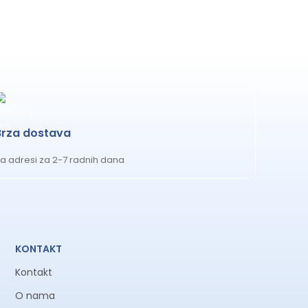
o garantuje najviši nivo zaštite vašeg
njen kao “BEST SEAT IN ITS CLASS” sa
je nisu testirani u ovom specifičnom ADAC
Brza dostava
 kopča potpuno suva pre ponovne upotrebe.
a adresi za 2-7 radnih dana
ške i nedostatke u materijalu. Molimo vas
KONTAKT
Kontakt
O nama