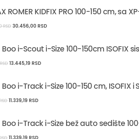
Tanaki dizajn:
Širine samo 44 cm, KIDFIX PRO omogućava pos
AX ROMER KIDFIX PRO 100-150 cm, sa X
Navlake koje se mogu skinuti i prati:
Navlake se lako skidaj
Tehničke specifikacije
30.456,00
RSD
00
RSD
Model:
 Boo i-Scout i-Size 100-150cm ISOFIX si
Standard:
13.445,19
RSD
0
RSD
Raspon visine/težine:
 Boo i-Track i-Size 100-150 cm, ISOFIX i
Dimenzije (V x Š x D):
11.339,19
RSD
RSD
Težina proizvoda:
 Boo i-Track i-Size bež auto sedište 1
Certifikacije i sigurnosni testovi
11.339,19
RSD
RSD