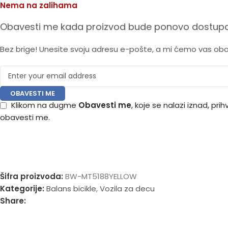
Nema na zalihama
Obavesti me kada proizvod bude ponovo dostupa
Bez brige! Unesite svoju adresu e-pošte, a mi ćemo vas ob
OBAVESTI ME
Klikom na dugme
Obavesti me
, koje se nalazi iznad, pr
obavesti me.
Šifra proizvoda:
BW-MT5188YELLOW
Kategorije:
Balans bicikle
,
Vozila za decu
Share: