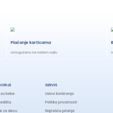
Plaćanje karticama
omogućeno na našem sajtu
n
GORIJE
SERVIS
a za bebe
Uslovi korišćenja
sedišta
Politika privatnosti
ke za decu
Najčešća pitanja