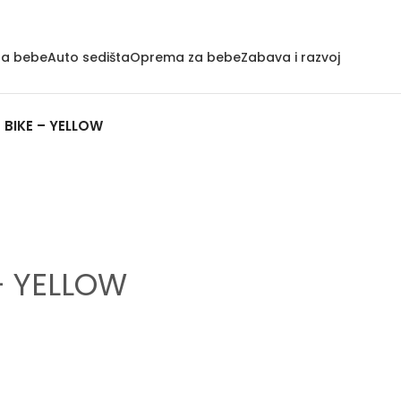
za bebe
Auto sedišta
Oprema za bebe
Zabava i razvoj
 BIKE – YELLOW
– YELLOW