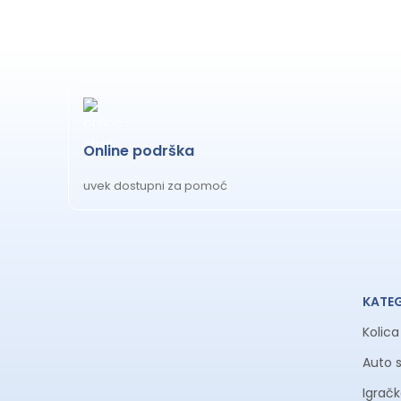
Online podrška
uvek dostupni za pomoć
KATE
Kolic
Auto 
Igrač