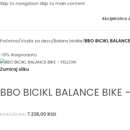
Skip to navigation
Skip to main content
Akcije
Kolica 
Početna
/
Vozila za decu
/
Balans bicikle
/
BBO BICIKL BALANCE
-10%
Rasprodato
Zumiraj sliku
BBO BICIKL BALANCE BIKE 
7.236,00
RSD
8.040,00
RSD