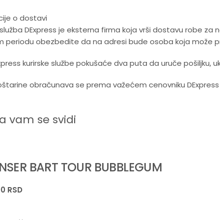
ije o dostavi
 služba DExpress je eksterna firma koja vrši dostavu robe za
m periodu obezbedite da na adresi bude osoba koja može pre
Express kurirske službe pokušaće dva puta da uruče pošiljku, u
štarine obračunava se prema važećem cenovniku DExpress ku
 vam se svidi
NSER BART TOUR BUBBLEGUM
00
RSD