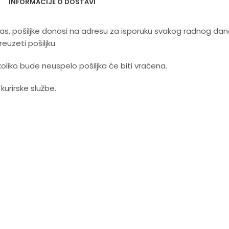
INFORMACIJE O DOSTAVI
 nas, pošiljke donosi na adresu za isporuku svakog radnog da
uzeti pošiljku.
koliko bude neuspelo pošiljka će biti vraćena.
rirske službe.