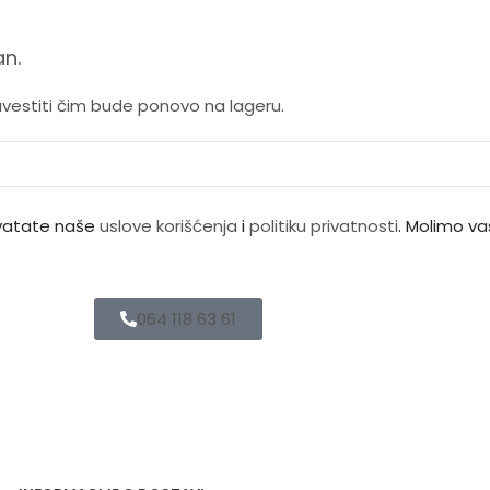
n.
avestiti čim bude ponovo na lageru.
ihvatate naše
uslove korišćenja
i
politiku privatnosti
. Molimo vas
064 118 63 61