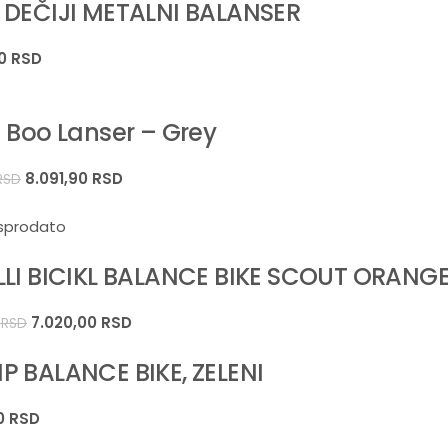
 DEČIJI METALNI BALANSER
00
RSD
 Boo Lanser – Grey
8.091,90
RSD
RSD
sprodato
LLI BICIKL BALANCE BIKE SCOUT ORANG
7.020,00
RSD
0
RSD
P BALANCE BIKE, ZELENI
00
RSD