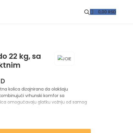
0,00
RSD
do 22 kg, sa
ktnim
SD
tna kolica dizajnirana da olakšaju
 kombinujući vrhunski komfor sa
lica omogućavaju glatku vožnju od samog
neći svaku šetnju ili putovanje