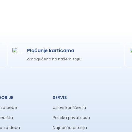
Plaćanje karticama
omogućeno na našem sajtu
GORIJE
SERVIS
a za bebe
Uslovi korišćenja
sedišta
Politika privatnosti
ke za decu
Najčešća pitanja