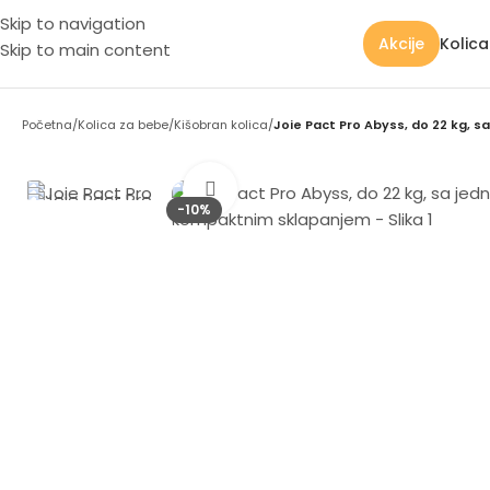
Skip to navigation
Kolic
Akcije
Skip to main content
Početna
/
Kolica za bebe
/
Kišobran kolica
/
Joie Pact Pro Abyss, do 22 kg,
Zumiraj sliku
-10%