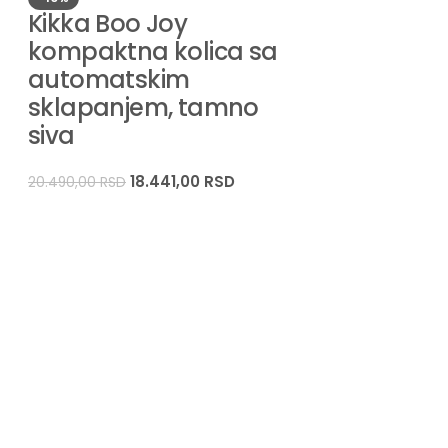
Kikka Boo Joy
kompaktna kolica sa
automatskim
sklapanjem, tamno
siva
18.441,00
RSD
20.490,00
RSD
-10%
Kikka Boo 
Premium k
rođenja do
Kompaktna
Bež
14.
15.999,00
RSD