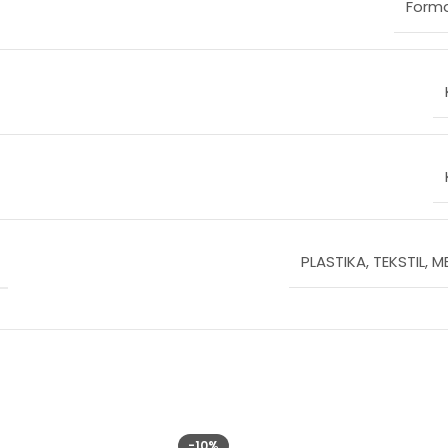
Form
Održavanje i garancija
Metalni i plastični delovi kolica čist
dok se tekstilni delovi mogu prati ruč
materijala. Proizvod dolazi sa stand
pokriva sve fabričke greške i nepravi
PLASTIKA, TEKSTIL, M
-10%