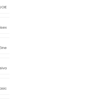
opljenih kolica
JOIE
isex
ACIJA
čine
1 x 106 cm
siva
1 x 24.3 cm
asic
ska šasija i visokokvalitetna poliesterska