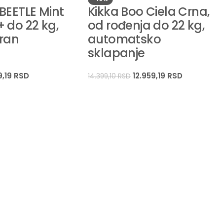
BEETLE Mint
Kikka Boo Ciela Crna,
 do 22 kg,
od rođenja do 22 kg,
bran
automatsko
sklapanje
9,19
RSD
12.959,19
RSD
14.399,10
RSD