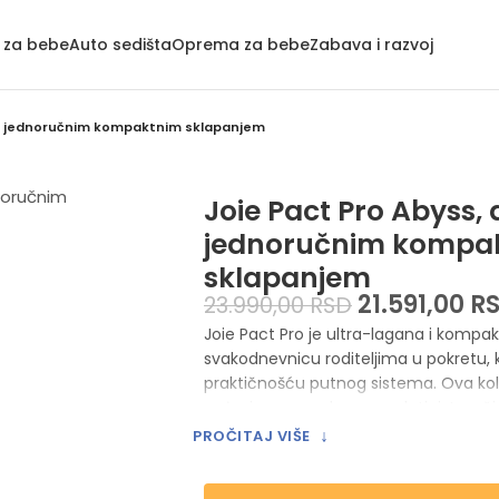
a za bebe
Auto sedišta
Oprema za bebe
Zabava i razvoj
 sa jednoručnim kompaktnim sklapanjem
Joie Pact Pro Abyss, 
jednoručnim kompa
sklapanjem
21.591,00
R
23.990,00
RSD
Joie Pact Pro je ultra-lagana i kompak
svakodnevnicu roditeljima u pokretu,
praktičnošću putnog sistema. Ova ko
rođenja pa sve do ranog detinjstva, či
jednostavnim i prijatnim iskustvom.
↓
PROČITAJ VIŠE
Karakteristike