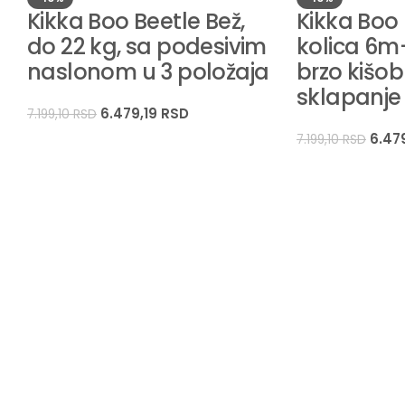
Kikka Boo Beetle Bež,
Kikka Boo 
do 22 kg, sa podesivim
kolica 6m+
naslonom u 3 položaja
brzo kišo
sklapanje
6.479,19
RSD
7.199,10
RSD
6.47
7.199,10
RSD