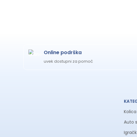
Online podrška
uvek dostupni za pomoć
KATE
Kolic
Auto 
Igrač