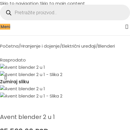
Skip to navigation
Skip to main content
Meni
Početna
/
Hranjenje i dojenje
/
Električni uređaji
/
Blenderi
Rasprodato
Zumiraj sliku
Avent blender 2 u 1