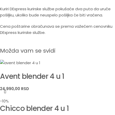
KARAKTERISTIKA
DETALJNE INFORMACIJE
Kuriri DExpress kurirske službe pokušaće dva puta da uruče
pošiljku, ukoliko bude neuspelo pošiljka će biti vraćena.
Jačina motora
400 W
Cena poštarine obračunava se prema važećem cenovniku
DExpress kurirske službe.
Voltaža
220-240 V
Kapacitet (Čvrsta
Možda vam se svidi
800 ml
hrana)
Kapacitet (Tečnost)
450 ml
Avent blender 4 u 1
Materijal
BPA Free (Bez bisfenola A)
24.990,00
RSD
16.50 cm (Baza) / 30.8 cm
Dimenzije
(Visina)
-10%
Chicco blender 4 u 1
Težina
2 kg