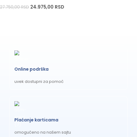
24.975,00
RSD
27.750,00
RSD
Sigurnosna
Klasa 1
klasifikacija
Savet za roditelje:
Uz Avent 2-u-1 tačno znate šta vaša
beba jede. Nema konzervansa, skrivenih šećera i aditiva –
samo čista priroda u svakom zalogaju.
Online podrška
uvek dostupni za pomoć
Plaćanje karticama
omogućeno na našem sajtu